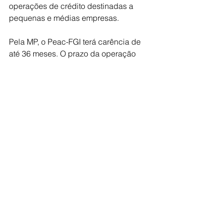
operações de crédito destinadas a 
pequenas e médias empresas.
Pela MP, o Peac-FGI terá carência de 
até 36 meses. O prazo da operação 
será de no mínimo 12 meses e, no 
máximo, 96 meses.
Divisão dos recursos
Do total de recursos autorizados pela 
MP 1.354/2026, R$ 14,5 bilhões serão 
destinados ao financiamento para 
renovação da frota, R$ 2 bilhões, para 
a integralização de cotas do FGCE e 
outros R$ 500 milhões, para a 
integralização de cotas do Fundo 
Garantidor de Operações de Comércio 
Exterior (FGCE), mecanismo utilizado 