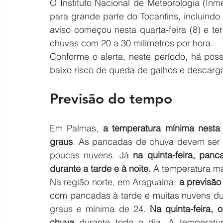
O Instituto Nacional de Meteorologia (Inm
para grande parte do Tocantins, incluindo 
aviso começou nesta quarta-feira (8) e ter
chuvas com 20 a 30 milímetros por hora.
Conforme o alerta, neste período, há poss
baixo risco de queda de galhos e descarga
Previsão do tempo
Em Palmas, 
a temperatura mínima nesta 
graus
. As pancadas de chuva devem ser re
poucas nuvens. Já 
na quinta-feira, pan
durante a tarde e à noite.
 A temperatura m
Na região norte, em Araguaína, 
a previsão
com pancadas à tarde e muitas nuvens dur
graus e mínima de 24. 
Na quinta-feira,
chuva
 durante todo o dia. A temperatu