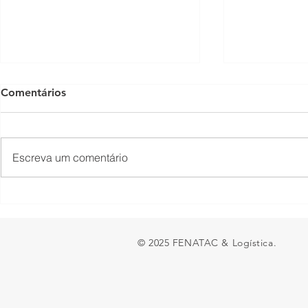
Comentários
Escreva um comentário
Presidente Lula acaba de
Fechamento
sancionar a MP do Frete
fronteira en
Argentina 
© 2025 FENATAC & Logística.
ao transpor
e preocupa
brasileiras