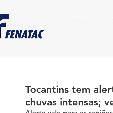
A FENATAC
ENTID
Tocantins tem aler
chuvas intensas; v
Alerta vale para as regiões