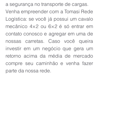
a segurança no transporte de cargas.
Venha empreender com a Tomasi Rede 
Logística: se você já possui um cavalo 
mecânico 4×2 ou 6×2 é só entrar em 
contato conosco e agregar em uma de 
nossas carretas. Caso você queira 
investir em um negócio que gera um 
retorno acima da média de mercado 
compre seu caminhão e venha fazer 
parte da nossa rede.
Nos chame no Whatsapp pelo link 
https://bit.ly/Franquias-Tomasi
 ou no 
número 
(051) 98327-3324
.
Ver tudo
Posts recentes