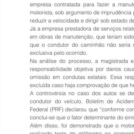
empresa contratada para fazer a manute
motorista, sob argumento de imprudência p
reduzir a velocidade e dirigir sob estado 
Já a empresa prestadora de serviços relat
em obras de manutenção, que teriam sido 
que o condutor do caminhão não seria mot
exclusiva pelo ocorrido.
Na análise do processo, a magistrada es
responsabilidade objetiva por danos cau
omissão em condutas estatais. Essa resp
excluída caso haja comprovação de que hou
A controvérsia no caso dos autos se de
condutor do veículo. Boletim de Acident
Federal (PRF) declarou que “conforme con
conclui-se que o fator determinante do sinist
Além disso, foi demonstrado que o motori
realizado teste de etilômetro no moment