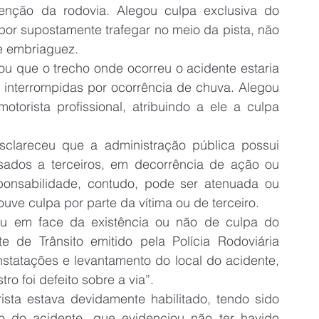
nção da rodovia. Alegou culpa exclusiva do 
or supostamente trafegar no meio da pista, não 
de embriaguez.
ou que o trecho onde ocorreu o acidente estaria 
interrompidas por ocorrência de chuva. Alegou 
orista profissional, atribuindo a ele a culpa 
clareceu que a administração pública possui 
sados a terceiros, em decorrência de ação ou 
onsabilidade, contudo, pode ser atenuada ou 
ve culpa por parte da vítima ou de terceiro.
u em face da existência ou não de culpa do 
e de Trânsito emitido pela Polícia Rodoviária 
statações e levantamento do local do acidente, 
ro foi defeito sobre a via”.
sta estava devidamente habilitado, tendo sido 
o do acidente, que evidenciou não ter havido 