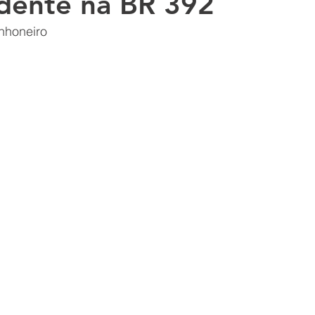
idente na BR 392
nhoneiro