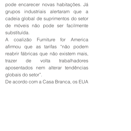
pode encarecer novas habitações. Já 
grupos industriais alertaram que a 
cadeia global de suprimentos do setor 
de móveis não pode ser facilmente 
substituída.
A coalizão Furniture for America 
afirmou que as tarifas “não podem 
reabrir fábricas que não existem mais, 
trazer de volta trabalhadores 
aposentados nem alterar tendências 
globais do setor”.
De acordo com a Casa Branca, os EUA 
são importadores líquidos de madeira 
desde 2016, e parte dessas 
importações seria beneficiada por 
subsídios estatais e práticas 
predatórias.
As tarifas fazem parte de um conjunto 
mais amplo de medidas setoriais 