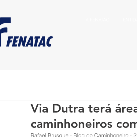
A FENATAC
ENTID
Via Dutra terá áre
caminhoneiros com
Rafael Brusque - Blog do Caminhoneiro
 - 
2