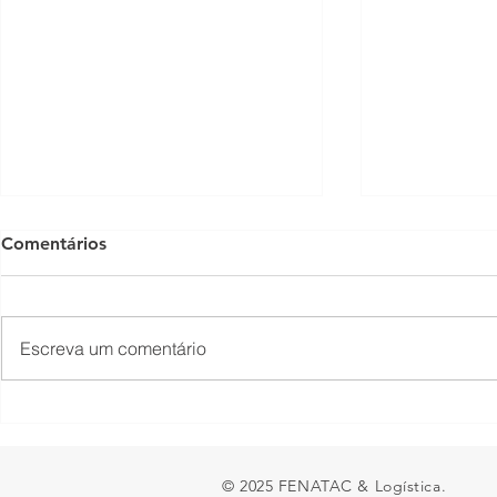
Comentários
Escreva um comentário
Empresas têm até 31 de
Conheça os
agosto para atualizar dados
vendidos d
sobre igualdade salarial
© 2025 FENATAC & Logística.