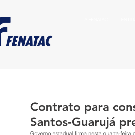
A FENATAC
ENTID
Contrato para con
Santos-Guarujá p
Governo estadual firma nesta quarta-feira 