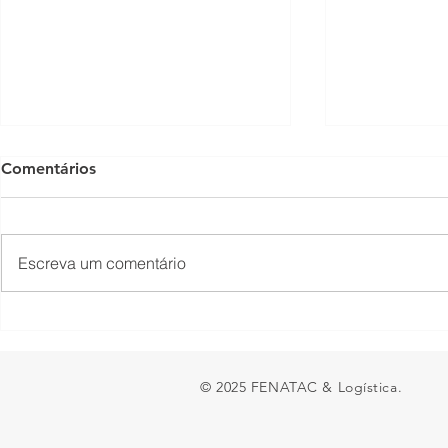
Comentários
Escreva um comentário
O piso mínimo do frete tem
TNS Summit
lado positivo?
encontro em
brasileira s
© 2025 FENATAC & Logística.
entra na de