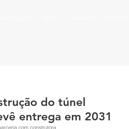
ADES FILIADAS
VÍDEOS
PARCERIAS
NOTÍCIAS
strução do túnel
revê entrega em 2031
parceria com construtora