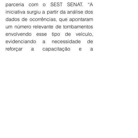
parceria com o SEST SENAT. “A 
iniciativa surgiu a partir da análise dos 
dados de ocorrências, que apontaram 
um número relevante de tombamentos 
envolvendo esse tipo de veículo, 
evidenciando a necessidade de 
reforçar a capacitação e a 
conscientização dos profissionais do 
setor”, explica o presidente da 
associação.
Na visão da ABTLP, os resultados 
refletem os investimentos realizados 
pelo setor, além dos avanços 
regulatórios e do fortalecimento da 
fiscalização, mas ainda existem 
desafios importantes. “Ao longo dos 
anos, as empresas especializadas 
investiram muito em treinamento, 