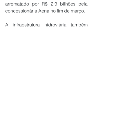
arrematado por R$ 2,9 bilhões pela 
concessionária Aena no fim de março.
A infraestrutura hidroviária também 
esteve no centro das discussões entre 
o ministro e o presidente da CNI, 
Ricardo Alvarez Alban. “Essa é uma 
pauta extremamente relevante para 
nossa instituição”, afirmou Alban, ao 
destacar benefícios como maior 
segurança à navegação, ampliação 
das operações de dragagem e 
expansão da conectividade no interior 
do país.
Franca e Alban trataram ainda das 
Caravanas da Inovação Portuária, 
iniciativa itinerante do Ministério em 
parceria com a Agência Nacional de 