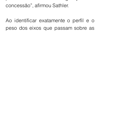
concessão”, afirmou Sathler.
Ao identificar exatamente o perfil e o 
peso dos eixos que passam sobre as 
estruturas, a Inteligência Artificial 
simula cenários de desgaste do 
pavimento e em obras de arte, como 
pontes e viadutos. Isso permite alocar 
de forma assertiva frentes de 
engenharia e conservação, 
minimizando a necessidade de 
interrupções emergenciais. Essa 
inteligência de dados também é um 
aliado da concessionária para a 
chamada “autorregulação”, permitindo 
atuação proativa em frentes que 
melhorem a segurança, qualidade e 
sustentabilidade e criando valor para 