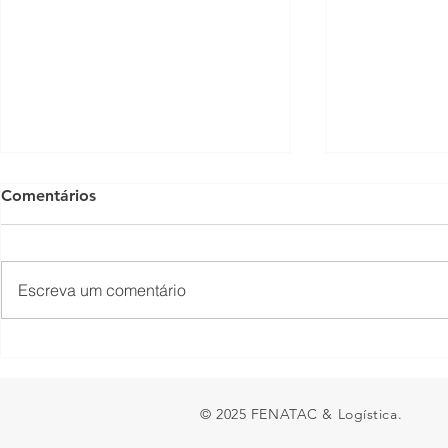
Comentários
Escreva um comentário
Presidente Lula acaba de
Fechamento
sancionar a MP do Frete
fronteira en
Argentina 
© 2025 FENATAC & Logística.
ao transpor
e preocupa