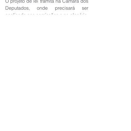
O projeto de lei tramita na Câmara dos 
Deputados, onde precisará ser 
analisado nas comissões e no plenário.
Ver tudo
Posts recentes