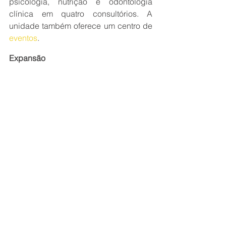
psicologia, nutrição e odontologia 
clínica em quatro consultórios. A 
unidade também oferece um centro de 
eventos
.
Expansão
A unidade de Curvelo foi a quinta a ser 
inaugurada no Brasil e a terceira em 
Minas Gerais em 2022. Em todo o 
estado, são 26 unidades em 
funcionamento (a unidade de São 
Gonçalo do Abaeté encerrou as 
atividades no início de julho). A 
inauguração dessa sexta-feira (5) 
integra o plano de expansão e 
melhoria da rede física do SEST SENAT 
em todo o Brasil. A ampliação das 
unidades permite ao SEST SENAT 
oferecer mais e melhores serviços aos 