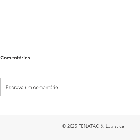
Comentários
Escreva um comentário
Presidente Lula acaba de
Fechamento
sancionar a MP do Frete
fronteira en
Argentina 
© 2025 FENATAC & Logística.
ao transpor
e preocupa