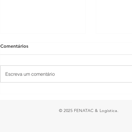
Comentários
Escreva um comentário
O piso mínimo do frete tem
TNS Summit
lado positivo?
encontro em
brasileira s
© 2025 FENATAC & Logística.
entra na de