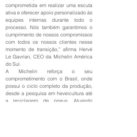
comprometida em realizar uma escuta 
ativa e oferecer apoio personalizado às 
equipes internas durante todo o 
processo. Nós também garantimos o 
cumprimento de nossos compromissos 
com todos os nossos clientes nesse 
momento de transição,” afirma Hervé 
Le Gavrian, CEO da Michelin América 
do Sul.
A Michelin reforça o seu 
comprometimento com o Brasil, onde 
possui o ciclo completo da produção, 
desde a pesquisa em heveicultura até 
a reciclagem de pneus. Atuando 
fortemente com seus mais de 8.000 
colaboradores e seguindo com as suas 
operações no Amazonas, na Bahia, no 
Espírito Santo, em Minas Gerais, no Rio 