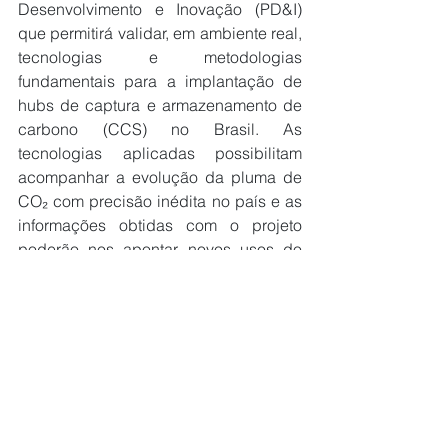
Desenvolvimento e Inovação (PD&I) 
que permitirá validar, em ambiente real, 
tecnologias e metodologias 
fundamentais para a implantação de 
hubs de captura e armazenamento de 
carbono (CCS) no Brasil. As 
tecnologias aplicadas possibilitam 
acompanhar a evolução da pluma de 
CO₂ com precisão inédita no país e as 
informações obtidas com o projeto 
poderão nos apontar novos usos do 
CO₂, como por exemplo, a produção 
de combustível sintético”, explicou a 
diretora de Engenharia, Tecnologia e 
Inovação da Petrobras, Renata Baruzzi.
Além de gerar conhecimento e 
qualificação tecnológica, o CCS São 
Tomé é visto como uma plataforma de 
aprendizado que pode acelerar o 