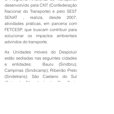
desenvolvido pela CNT (Confederação 
Nacional do Transporte) e pelo SEST 
SENAT , realiza, desde 2007, 
atividades práticas, em parceria com 
FETCESP, que buscam contribuir para 
solucionar os impactos ambientais 
advindos do transporte.
As Unidades móveis do Despoluir 
estão sediadas nas seguintes cidades 
e entidades:  Bauru (Sindbru); 
Campinas (Sindicamp); Ribeirão Preto 
(Sindetrans); São Caetano do Sul 
(Setrans); São José do Rio Preto 
(Setcarp); São Paulo (FETCESP) e 
Sorocaba (Setcarso).
Mais informações: