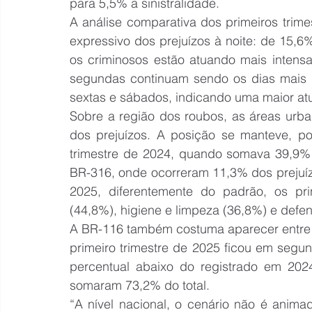
para 5,5% a sinistralidade.
A análise comparativa dos primeiros trim
expressivo dos prejuízos à noite: de 15
os criminosos estão atuando mais intensa
segundas continuam sendo os dias mais c
sextas e sábados, indicando uma maior at
Sobre a região dos roubos, as áreas urb
dos prejuízos. A posição se manteve, po
trimestre de 2024, quando somava 39,9% do
BR-316, onde ocorreram 11,3% dos prejuízo
2025, diferentemente do padrão, os prin
(44,8%), higiene e limpeza (36,8%) e defen
A BR-116 também costuma aparecer entre as
primeiro trimestre de 2025 ficou em segun
percentual abaixo do registrado em 2024
somaram 73,2% do total.
“A nível nacional, o cenário não é anima