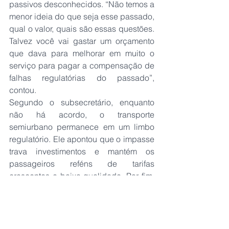
passivos desconhecidos. “Não temos a 
menor ideia do que seja esse passado, 
qual o valor, quais são essas questões. 
Talvez você vai gastar um orçamento 
que dava para melhorar em muito o 
serviço para pagar a compensação de 
falhas regulatórias do passado”, 
contou.
Segundo o subsecretário, enquanto 
não há acordo, o transporte 
semiurbano permanece em um limbo 
regulatório. Ele apontou que o impasse 
trava investimentos e mantém os 
passageiros reféns de tarifas 
crescentes e baixa qualidade. Por fim, 
ele disse que a indefinição sobre quem 
arcará com os passivos históricos é 
hoje o maior obstáculo para que Goiás 
e Distrito Federal avancem em um 